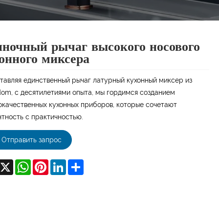
ночный рычаг высокого носового
онного миксера
тавляя единственный рычаг латурный кухонный миксер из
dom, с десятилетиями опыта, мы гордимся созданием
окачественных кухонных приборов, которые сочетают
нтность с практичностью.
Отправить запрос
acebook
X
WhatsApp
Pinterest
LinkedIn
Share