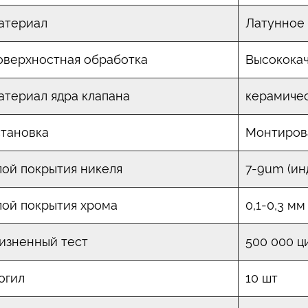
атериал
Латунное 
оверхностная обработка
Высокока
атериал ядра клапана
керамиче
становка
Монтиров
лой покрытия никеля
7-9um (ин
лой покрытия хрома
0,1-0,3 м
изненный тест
500 000 ц
огил
10 шт