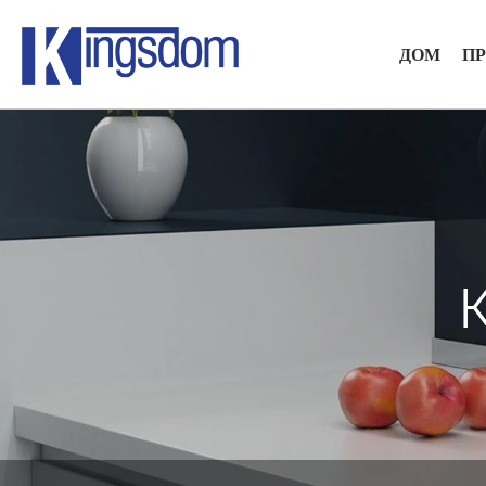
ДОМ
П