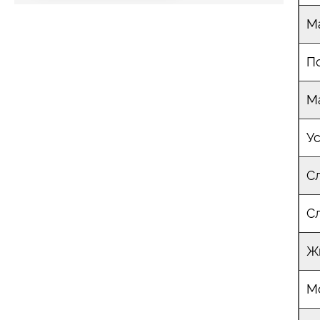
М
П
М
У
С
С
Ж
М