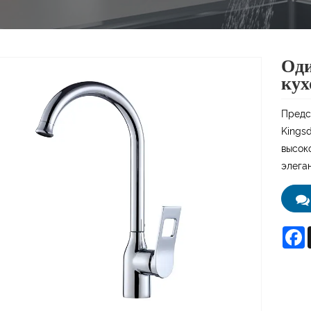
Оди
кух
Предс
Kings
высок
элега
F