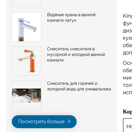
Водяные краны в ванной
Kin
комнате латун
фун
диз
кух
обе
Смеситель смесителя в
доп
мусорной и холодной ванной
комнате
Осн
обе
мин
Смеситель для горячей и
тол
холодной воды для умывальника
исп
Ко
Посмотреть больше
Н